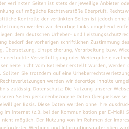
 verlinkten Seiten ist stets der jeweilige Anbieter ode
inkung auf mögliche Rechtsverstöße überprüft. Rechtsw
ltliche Kontrolle der verlinkten Seiten ist jedoch ohn
rletzungen werden wir derartige Links umgehend entfer
erliegen dem deutschen Urheber- und Leistungsschutzre
ng bedarf der vorherigen schriftlichen Zustimmung des 
ung, Übersetzung, Einspeicherung, Verarbeitung bzw. Wi
unerlaubte Vervielfältigung oder Weitergabe einzelner 
eser Seite nicht vom Betreiber erstellt wurden, werden 
t. Sollten Sie trotzdem auf eine Urheberrechtsverletz
Rechtsverletzungen werden wir derartige Inhalte umgeh
ubnis zulässig. Datenschutz: Die Nutzung unserer Webse
seren Seiten personenbezogene Daten (beispielsweise 
freiwilliger Basis. Diese Daten werden ohne Ihre ausdrü
 im Internet (z.B. bei der Kommunikation per E-Mail) S
st nicht möglich. Der Nutzung von im Rahmen der Impre
ngeforderter Werbung und Informationsmaterialien wird